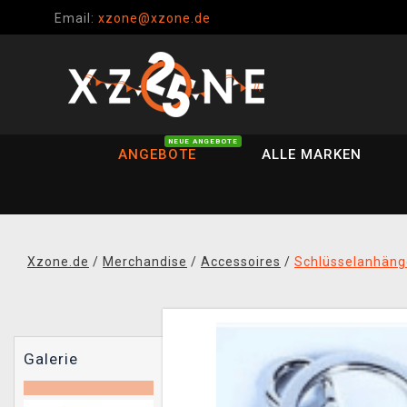
Email:
xzone@xzone.de
NEUE ANGEBOTE
ANGEBOTE
ALLE MARKEN
Xzone.de
/
Merchandise
/
Accessoires
/
Schlüsselanhäng
Galerie