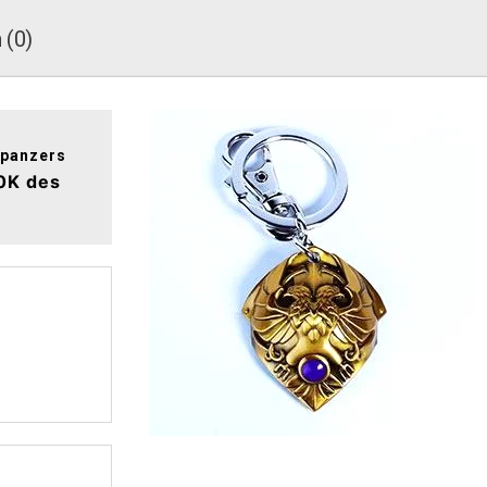
 (0)
rpanzers
0K des