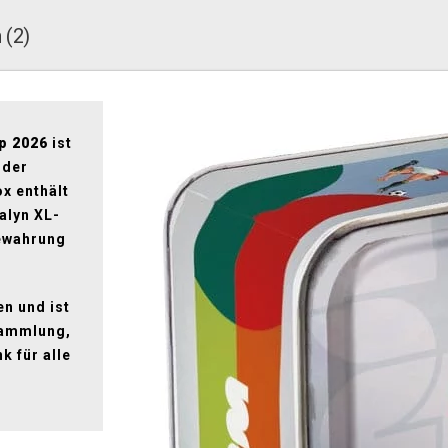
 (2)
p 2026
ist
 der
x enthält
alyn XL-
bewahrung
en und ist
Sammlung,
k für alle