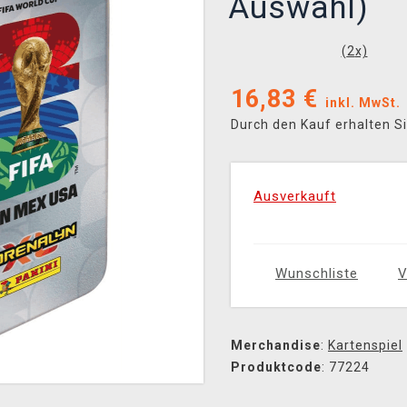
Auswahl)
(
2
x)
16,83
€
inkl. MwSt.
Durch den Kauf erhalten S
Ausverkauft
Wunschliste
V
Merchandise
:
Kartenspiel
Produktcode
: 77224