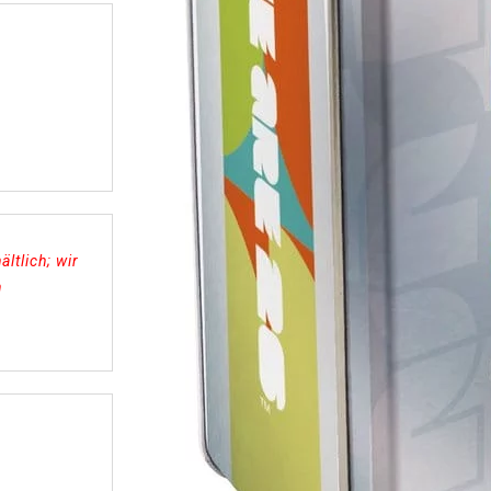
ltlich; wir
n