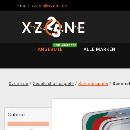
Email:
xzone@xzone.de
NEUE ANGEBOTE
ANGEBOTE
ALLE MARKEN
Xzone.de
/
Gesellschaftsspiele
/
Sammelspiele
/
Sammelk
Galerie