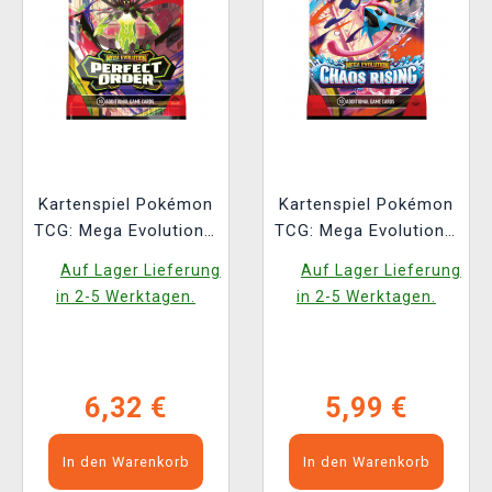
Kartenspiel Pokémon
Kartenspiel Pokémon
TCG: Mega Evolution -
TCG: Mega Evolution -
Perfect Order Booster
Chaos Rising -
Auf Lager Lieferung
Auf Lager Lieferung
(10 Karten)
Booster (10 Karten)
in 2-5 Werktagen.
in 2-5 Werktagen.
(ENGLISCHE
(ENGLISCHE
VERSION)
VERSION)
6,32 €
5,99 €
In den Warenkorb
In den Warenkorb