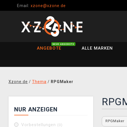
Email:
xzone@xzone.de
NEUE ANGEBOTE
ANGEBOTE
ALLE MARKEN
Xzone.de
/
Thema
/
RPGMaker
RPGM
NUR ANZEIGEN
RPGMaker
Vorbestellungen
(0)