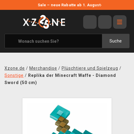
NEUE ANGEBOTE
Sale – neue Rabatte ab 1. August
›
ANGEBOTE
ALLE MARKEN
XZONE ORIGINALS
Suche
KLEIDUNG & ACCESSOIRES
MERCHANDISE
Xzone.de
/
Merchandise
/
Plüschtiere und Spielzeug
/
BÜCHER & COMICS
Sonstige
/
Replika der Minecraft Waffe - Diamond
Sword (50 cm)
BRETT- UND KARTENSPIELE
BLOG
KONTAKT
VERSAND