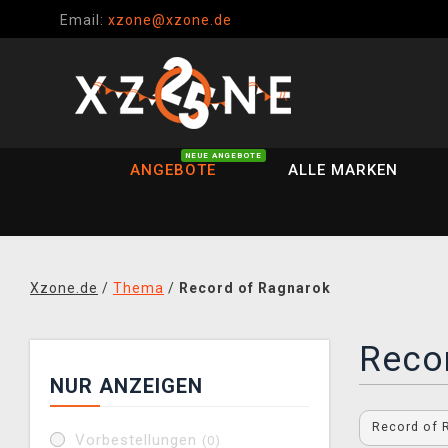
Email:
xzone@xzone.de
NEUE ANGEBOTE
ANGEBOTE
ALLE MARKEN
Xzone.de
/
Thema
/
Record of Ragnarok
Reco
NUR ANZEIGEN
Record of 
Vorbestellungen
(0)