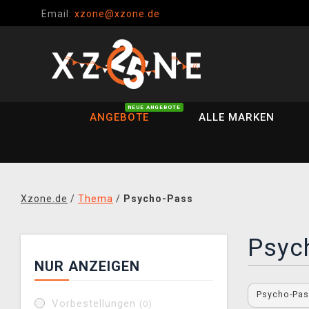
Email:
xzone@xzone.de
NEUE ANGEBOTE
ANGEBOTE
ALLE MARKEN
Xzone.de
/
Thema
/
Psycho-Pass
Psyc
NUR ANZEIGEN
Psycho-Pa
Vorbestellungen
(0)