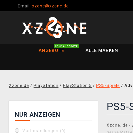
Email:
xzone@xzone.de
NEUE ANGEBOTE
ANGEBOTE
ALLE MARKEN
Xzone.de
/
PlayStation
/
PlayStation 5
/
PS5-Spiele
/
Adv
PS5-S
NUR ANZEIGEN
Xzone. de - 
Vorbestellungen
(0)
gerne Rätse