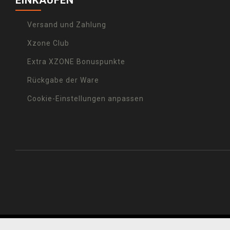
EINKAUFEN
Versand und Zahlung
Xzone Club
Extra XZONE Bonuspunkte
Rückgabe der Ware
Cookie-Einstellungen anpassen
© 2001