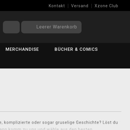
Kontakt
Versand
Xzone Club
Leerer Warenkorb
MERCHANDISE
BÜCHER & COMICS
, komplizierte oder sogar gruselige Geschichte? Löst du
 Dann komm zu uns und wähle aus den besten