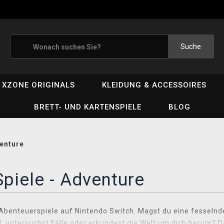
Suche
XZONE ORIGINALS
KLEIDUNG & ACCESSOIRES
BRETT- UND KARTENSPIELE
BLOG
enture
piele - Adventure
Abenteuerspiele auf Nintendo Switch. Magst du eine fesselnde
l, untersuchst Fälle oder erkundest die Welt um dich herum?