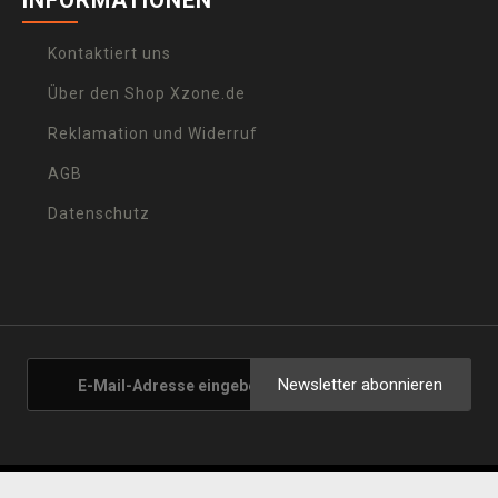
INFORMATIONEN
Kontaktiert uns
Über den Shop Xzone.de
Reklamation und Widerruf
AGB
Datenschutz
Newsletter abonnieren
 - 2026 Xzone.de |
Cookie-Einstellungen anpassen
|
Unsere