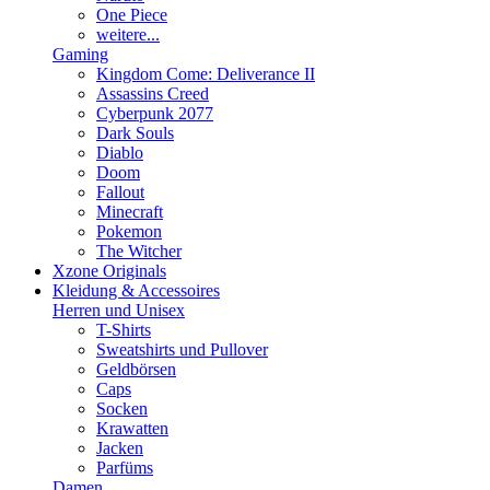
One Piece
weitere...
Gaming
Kingdom Come: Deliverance II
Assassins Creed
Cyberpunk 2077
Dark Souls
Diablo
Doom
Fallout
Minecraft
Pokemon
The Witcher
Xzone Originals
Kleidung & Accessoires
Herren und Unisex
T-Shirts
Sweatshirts und Pullover
Geldbörsen
Caps
Socken
Krawatten
Jacken
Parfüms
Damen