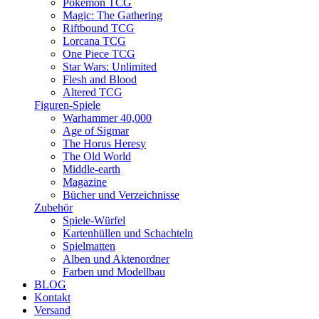
Pokemon TCG
Magic: The Gathering
Riftbound TCG
Lorcana TCG
One Piece TCG
Star Wars: Unlimited
Flesh and Blood
Altered TCG
Figuren-Spiele
Warhammer 40,000
Age of Sigmar
The Horus Heresy
The Old World
Middle-earth
Magazine
Bücher und Verzeichnisse
Zubehör
Spiele-Würfel
Kartenhüllen und Schachteln
Spielmatten
Alben und Aktenordner
Farben und Modellbau
BLOG
Kontakt
Versand