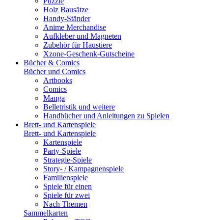
Puzzle
Holz Bausätze
Handy-Ständer
Anime Merchandise
Aufkleber und Magneten
Zubehör für Haustiere
Xzone-Geschenk-Gutscheine
Bücher & Comics
Bücher und Comics
Artbooks
Comics
Manga
Belletristik und weitere
Handbücher und Anleitungen zu Spielen
Brett- und Kartenspiele
Brett- und Kartenspiele
Kartenspiele
Party-Spiele
Strategie-Spiele
Story- / Kampagnenspiele
Familienspiele
Spiele für einen
Spiele für zwei
Nach Themen
Sammelkarten