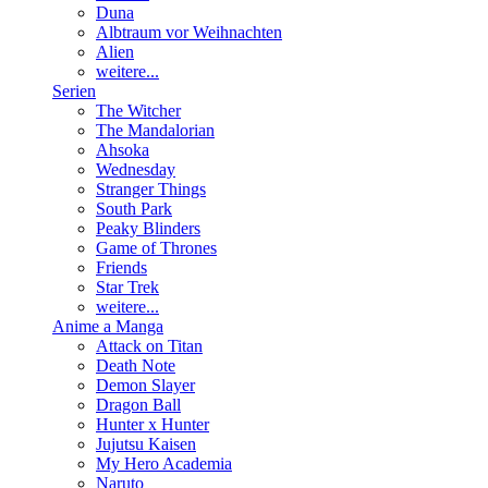
Duna
Albtraum vor Weihnachten
Alien
weitere...
Serien
The Witcher
The Mandalorian
Ahsoka
Wednesday
Stranger Things
South Park
Peaky Blinders
Game of Thrones
Friends
Star Trek
weitere...
Anime a Manga
Attack on Titan
Death Note
Demon Slayer
Dragon Ball
Hunter x Hunter
Jujutsu Kaisen
My Hero Academia
Naruto