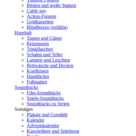
Büsten und große Statuen
Cable guy
Action-Figuren
Geldkassetten
Blindboxen (zufällig)
Haushalt
Tassen und Gläser
Reisetassen
Trinkflaschen
Schalen und Teller
Lampen und Leuchten
Bettwäsche und Decken
Kopfkissen
Handtücher
Fußmatten
Soundtracks
Film-Soundtracks
Spiele-Soundtracks
Soundtracks zu Serien
Sonstiges
Plakate und Gemälde
Kalender
Adventskalender
Kuscheltiere und Spielzeug