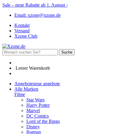
Sale – neue Rabatte ab 1. August
›
Email:
xzone@xzone.de
Kontakt
Versand
Xzone Club
Suche
Leerer Warenkorb
Angebote
neue angebote
Alle Marken
Filme
Star Wars
Harry Potter
Marvel
DC Comics
Lord of the Rings
Disney
Batman