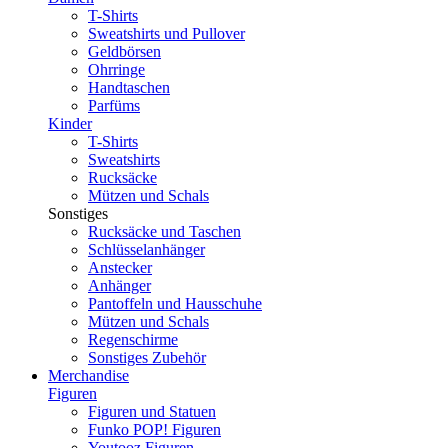
T-Shirts
Sweatshirts und Pullover
Geldbörsen
Ohrringe
Handtaschen
Parfüms
Kinder
T-Shirts
Sweatshirts
Rucksäcke
Mützen und Schals
Sonstiges
Rucksäcke und Taschen
Schlüsselanhänger
Anstecker
Anhänger
Pantoffeln und Hausschuhe
Mützen und Schals
Regenschirme
Sonstiges Zubehör
Merchandise
Figuren
Figuren und Statuen
Funko POP! Figuren
Youtooz Figuren