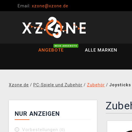
Email:
xzone@xzone.de
NEUE ANGEBOTE
ANGEBOTE
ALLE MARKEN
Xzone.de
/
PC-Spiele und Zubehör
/
Zubehör
/
Joysticks
Zubeh
NUR ANZEIGEN
Vorbestellungen
(0)