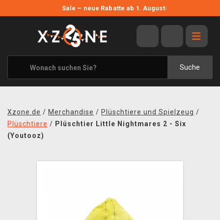
NEUE ANGEBOTE
Sale – neue Rabatte ab 1. August
›
ANGEBOTE
ALLE MARKEN
XZONE ORIGINALS
Suche
KLEIDUNG & ACCESSOIRES
MERCHANDISE
Xzone.de
/
Merchandise
/
Plüschtiere und Spielzeug
/
BÜCHER & COMICS
Plüschtiere
/
Plüschtier Little Nightmares 2 - Six
(Youtooz)
BRETT- UND KARTENSPIELE
BLOG
KONTAKT
VERSAND