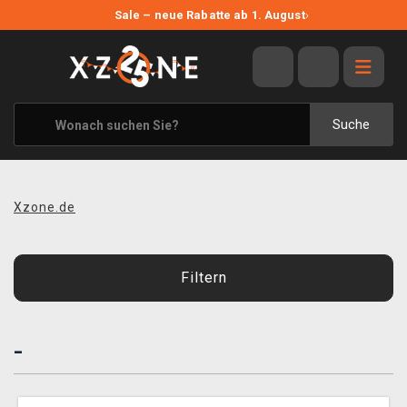
NEUE ANGEBOTE
Sale – neue Rabatte ab 1. August
›
ANGEBOTE
ALLE MARKEN
XZONE ORIGINALS
Suche
KLEIDUNG & ACCESSOIRES
MERCHANDISE
Xzone.de
BÜCHER & COMICS
BRETT- UND KARTENSPIELE
Filtern
BLOG
-
KONTAKT
VERSAND