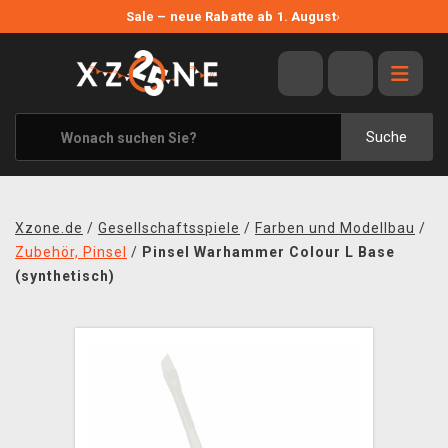
NEUE ANGEBOTE
Sale – neue Rabatte ab 1. August
›
ANGEBOTE
ALLE MARKEN
XZONE ORIGINALS
Suche
KLEIDUNG & ACCESSOIRES
MERCHANDISE
Xzone.de
/
Gesellschaftsspiele
/
Farben und Modellbau
/
BÜCHER & COMICS
Zubehör, Pinsel
/
Pinsel Warhammer Colour L Base
(synthetisch)
BRETT- UND KARTENSPIELE
BLOG
KONTAKT
VERSAND