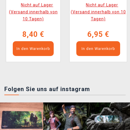
(20 Stk)
Tape Measure
Nicht auf Lager
Nicht auf Lager
(Versand innerhalb von
(Versand innerhalb von 10
10 Tagen)
Tagen)
8,40 €
6,95 €
In den Warenkorb
In den Warenkorb
Folgen Sie uns auf instagram