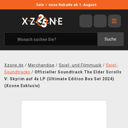
NEUE ANGEBOTE
Sale – neue Rabatte ab 1. August
›
ANGEBOTE
ALLE MARKEN
XZONE ORIGINALS
Suche
KLEIDUNG & ACCESSOIRES
MERCHANDISE
Xzone.de
/
Merchandise
/
Spiel- und Filmmusik
/
Spiel-
BÜCHER & COMICS
Soundtracks
/
Offizieller Soundtrack The Elder Scrolls
V: Skyrim auf 4x LP (Ultimate Edition Box Set 2024)
BRETT- UND KARTENSPIELE
(Xzone Exklusiv)
BLOG
KONTAKT
VERSAND