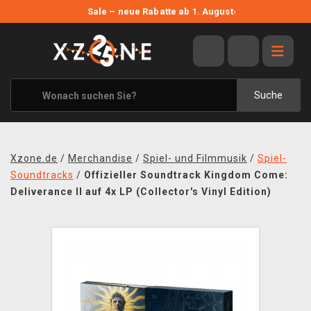
NEUE ANGEBOTE
Sale – neue Rabatte ab 1. August
›
ANGEBOTE
ALLE MARKEN
XZONE ORIGINALS
Suche
KLEIDUNG & ACCESSOIRES
MERCHANDISE
Xzone.de
/
Merchandise
/
Spiel- und Filmmusik
/
Spiel-
BÜCHER & COMICS
Soundtracks
/
Offizieller Soundtrack Kingdom Come:
Deliverance II auf 4x LP (Collector's Vinyl Edition)
BRETT- UND KARTENSPIELE
BLOG
KONTAKT
VERSAND