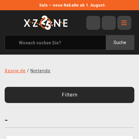
NEUE ANGEBOTE
Sale – neue Rabatte ab 1. August
›
ANGEBOTE
ALLE MARKEN
XZONE ORIGINALS
Suche
KLEIDUNG & ACCESSOIRES
MERCHANDISE
Xzone.de
/
Nintendo
BÜCHER & COMICS
BRETT- UND KARTENSPIELE
Filtern
BLOG
-
KONTAKT
VERSAND