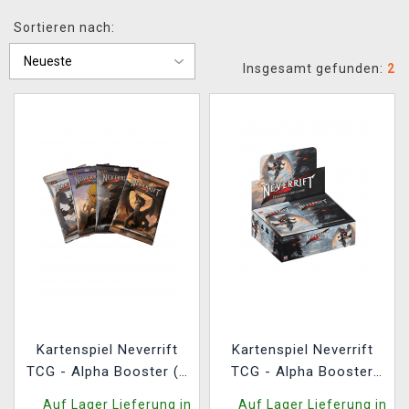
XZONE CLUB
Sortieren nach:
Insgesamt gefunden:
2
Kartenspiel Neverrift
Kartenspiel Neverrift
TCG - Alpha Booster (8
TCG - Alpha Booster
Karten) (ENGLISCHE
Box (20 Booster)
Auf Lager Lieferung in
Auf Lager Lieferung in