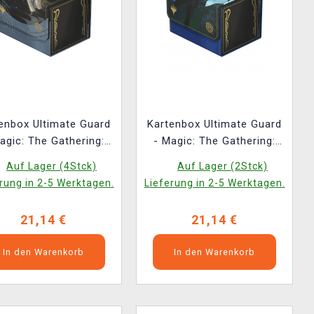
enbox Ultimate Guard
Kartenbox Ultimate Guard
agic: The Gathering:
- Magic: The Gathering:
rets of Strixhaven -
Secrets of Strixhaven -
Auf Lager (4Stck)
Auf Lager (2Stck)
e of Will (Sidewinder
Pongify (Sidewinder 100+
rung in 2-5 Werktagen.
Lieferung in 2-5 Werktagen.
100+ XenoSkin)
XenoSkin)
21,14 €
21,14 €
In den Warenkorb
In den Warenkorb