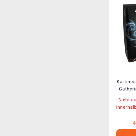
Kartensp
Gatheri
Strixha
Nicht a
Unlimi
innerhal
4