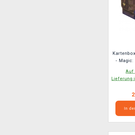
Kartenbox
- Magic:
Secrets 
Auf 
Akroma's 
Lieferung 
100+
2
In d