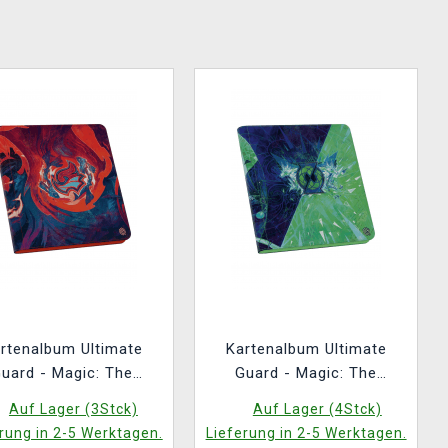
rtenalbum Ultimate
Kartenalbum Ultimate
uard - Magic: The
Guard - Magic: The
thering Secrets of
Gathering Secrets of
Auf Lager (3Stck)
Auf Lager (4Stck)
ixhaven Zipfolio 480
Strixhaven Zipfolio 480
rung in 2-5 Werktagen.
Lieferung in 2-5 Werktagen.
4-Pocket XenoSkin
24-Pocket XenoSkin