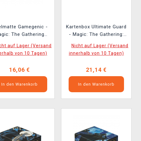
elmatte Gamegenic -
Kartenbox Ultimate Guard
gic: The Gathering
- Magic: The Gathering:
rets of Strixhaven -
Secrets of Strixhaven -
cht auf Lager (Versand
Nicht auf Lager (Versand
Prismari
Return to the Ranks
erhalb von 10 Tagen)
innerhalb von 10 Tagen)
(Sidewinder 100+
XenoSkin)
16,06 €
21,14 €
In den Warenkorb
In den Warenkorb