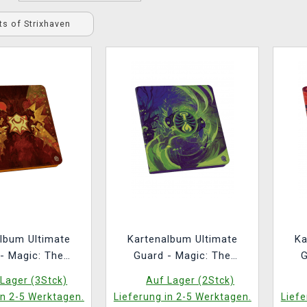
ts of Strixhaven
lbum Ultimate
Kartenalbum Ultimate
Ka
- Magic: The
Guard - Magic: The
G
ng Secrets of
Gathering Secrets of
Ga
Lager (3Stck)
Auf Lager (2Stck)
en Zipfolio 480
Strixhaven Zipfolio 480
Str
in 2-5 Werktagen.
Lieferung in 2-5 Werktagen.
Liefe
ket XenoSkin
24-Pocket XenoSkin
2