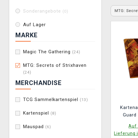
MTG: Secre
Sonderangebote
(0)
Auf Lager
MARKE
Magic The Gathering
(24)
MTG: Secrets of Strixhaven
(24)
MERCHANDISE
TCG Sammelkartenspiel
(13)
Kartena
Kartenspiel
(8)
Guard 
Gatheri
Auf 
Mauspad
(6)
Strixhav
Lieferung 
24-Poc