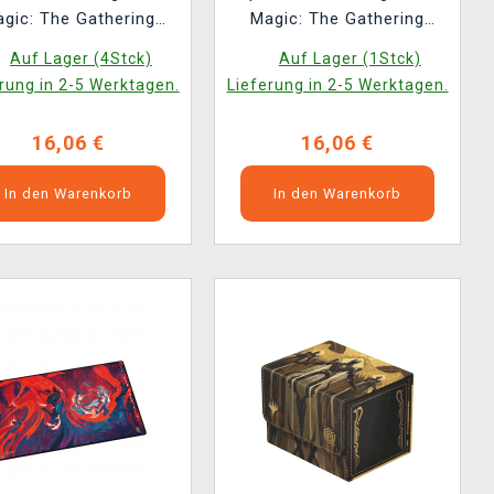
gic: The Gathering
Magic: The Gathering
rets of Strixhaven -
Secrets of Strixhaven -
Auf Lager (4Stck)
Auf Lager (1Stck)
Quandrix
Silverquill
rung in 2-5 Werktagen.
Lieferung in 2-5 Werktagen.
16,06 €
16,06 €
In den Warenkorb
In den Warenkorb