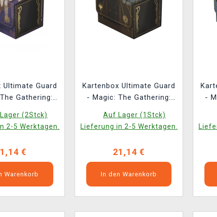
 Ultimate Guard
Kartenbox Ultimate Guard
Kart
 The Gathering:
- Magic: The Gathering:
- M
of Strixhaven -
Secrets of Strixhaven -
Sec
Lager (2Stck)
Auf Lager (1Stck)
Will (Sidewinder
Vampiric Tutor
Forc
in 2-5 Werktagen.
Lieferung in 2-5 Werktagen.
Liefe
 XenoSkin)
(Sidewinder 100+
XenoSkin)
1,14 €
21,14 €
en Warenkorb
In den Warenkorb