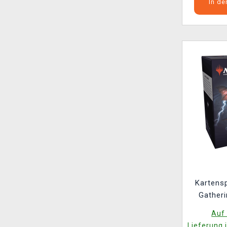
In d
Kartensp
Gatheri
Strixha
Auf 
Th
Lieferung 