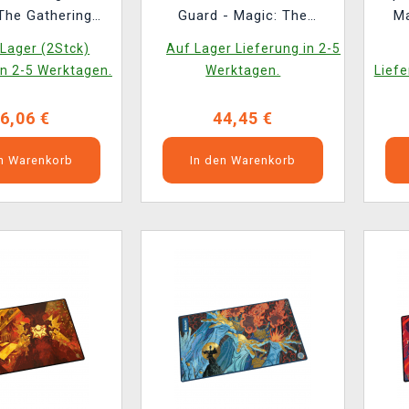
The Gathering
Guard - Magic: The
Ma
of Strixhaven -
Gathering Secrets of
Sec
Lager (2Stck)
Auf Lager Lieferung in 2-5
therbloom
Strixhaven Zipfolio 480
in 2-5 Werktagen.
Werktagen.
Liefe
24-Pocket XenoSkin
Silverquill
6,06 €
44,45 €
en Warenkorb
In den Warenkorb