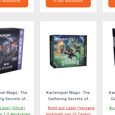
en Warenkorb
In den Warenkorb
iel Magic: The
Kartenspiel Magic: The
Ka
ng Secrets of
Gathering Secrets of
Ga
ven - Lifegain
Strixhaven - Draft Night
Stri
Lager (5Stck)
Nicht auf Lager (Versand
Auf
eme Deck
in 2-5 Werktagen.
innerhalb von 10 Tagen)