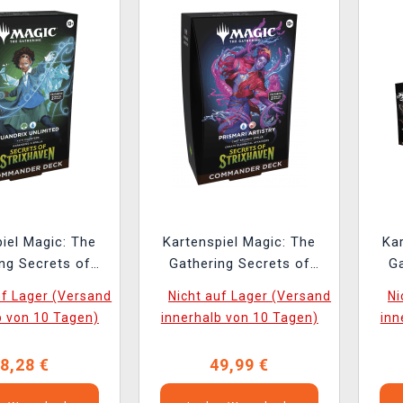
iel Magic: The
Kartenspiel Magic: The
Ka
ng Secrets of
Gathering Secrets of
Ga
ven - Quandrix
Strixhaven - Prismari
Str
uf Lager (Versand
Nicht auf Lager (Versand
Ni
ted Commander
Artistry Commander Deck
b von 10 Tagen)
innerhalb von 10 Tagen)
inn
Deck
8,28 €
49,99 €