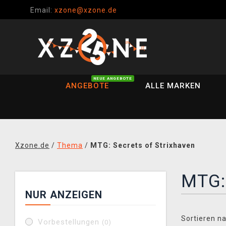
Email:
xzone@xzone.de
NEUE ANGEBOTE
ANGEBOTE
ALLE MARKEN
Xzone.de
/
Thema
/
MTG: Secrets of Strixhaven
MTG: 
NUR ANZEIGEN
Sortieren na
Vorbestellungen
(0)