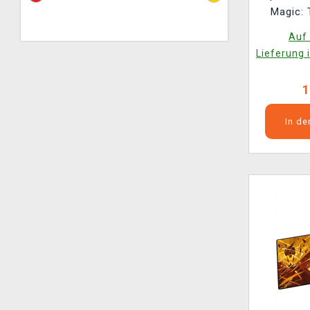
Magic: 
Secrets 
Auf 
Wi
Lieferung 
1
In d