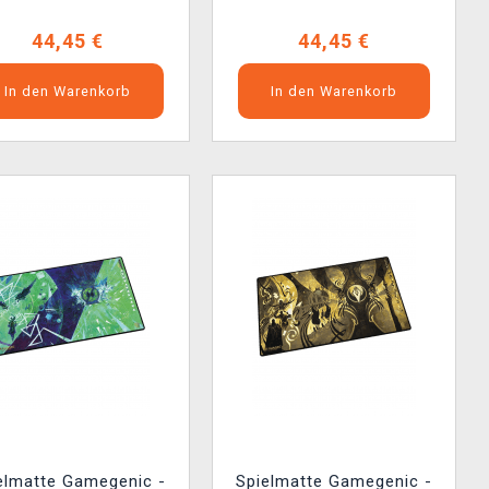
Prismari
Quandrix
44,45 €
44,45 €
In den Warenkorb
In den Warenkorb
elmatte Gamegenic -
Spielmatte Gamegenic -