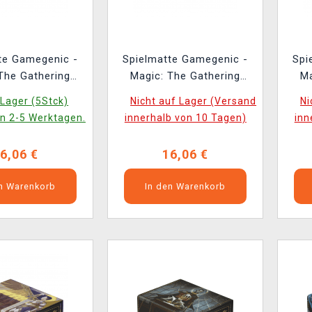
te Gamegenic -
Spielmatte Gamegenic -
Spi
The Gathering
Magic: The Gathering
Ma
of Strixhaven -
Secrets of Strixhaven -
Sec
Lager (5Stck)
Nicht auf Lager (Versand
Ni
orehold
Flusterstorm
in 2-5 Werktagen.
innerhalb von 10 Tagen)
inn
6,06 €
16,06 €
en Warenkorb
In den Warenkorb