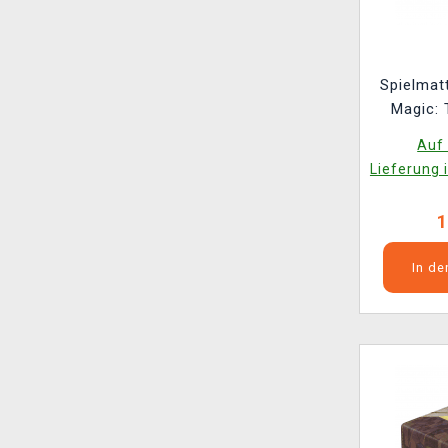
Spielmat
Magic: 
Secrets 
Auf 
L
Lieferung 
1
In d