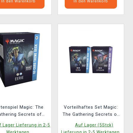
In den Warenkorb
In den Warenkorb
rtenspiel Magic: The
Vorteilhaftes Set Magic:
thering Secrets of
The Gathering Secrets of
xhaven - Eerie Theme
Strixhaven - Lifegain
 Lager Lieferung in 2-5
Auf Lager (5Stck)
Deck
Theme Deck + Eerie
Werktagen.
Lieferung in 2-5 Werktagen.