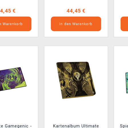
orehold
Witherbloom
4,45 €
44,45 €
en Warenkorb
In den Warenkorb
te Gamegenic -
Kartenalbum Ultimate
Spi