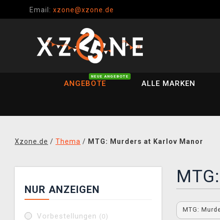
Email:
xzone@xzone.de
NEUE ANGEBOTE
ANGEBOTE
ALLE MARKEN
Xzone.de
/
Thema
/
MTG: Murders at Karlov Manor
MTG:
NUR ANZEIGEN
MTG: Murde
Vorbestellungen
(0)