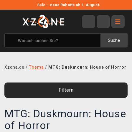
NEUE ANGEBOTE
Sale – neue Rabatte ab 1. August
›
ANGEBOTE
ALLE MARKEN
XZONE ORIGINALS
Suche
KLEIDUNG & ACCESSOIRES
MERCHANDISE
Xzone.de
/
Thema
/
MTG: Duskmourn: House of Horror
BÜCHER & COMICS
BRETT- UND KARTENSPIELE
Filtern
BLOG
MTG: Duskmourn: House
KONTAKT
of Horror
VERSAND