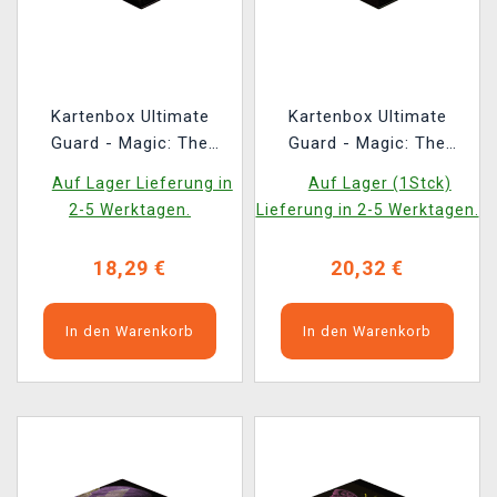
Kartenbox Ultimate
Kartenbox Ultimate
Guard - Magic: The
Guard - Magic: The
Gathering Duskmourn:
Gathering Duskmourn:
Auf Lager Lieferung in
Auf Lager (1Stck)
House of Horror -
House of Horror -
2-5 Werktagen.
Lieferung in 2-5 Werktagen.
Kaito, Bane of
Kona, Rescue Beastie
Nightmares Sidewinder
Sidewinder 100+
18,29 €
20,32 €
100+
In den Warenkorb
In den Warenkorb