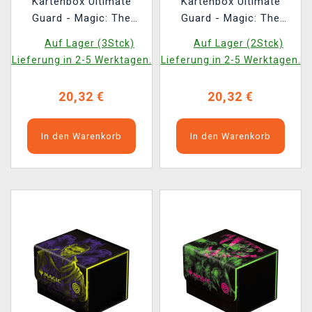
Kartenbox Ultimate
Kartenbox Ultimate
Guard - Magic: The
Guard - Magic: The
Gathering Duskmourn:
Gathering Duskmourn:
Auf Lager (3Stck)
Auf Lager (2Stck)
House of Horror - The
House of Horror -
Lieferung in 2-5 Werktagen.
Lieferung in 2-5 Werktagen.
Wandering Rescuer
Zimone, All-Questioning
Sidewinder 100+
Sidewinder 100+
20,32 €
20,32 €
In den Warenkorb
In den Warenkorb