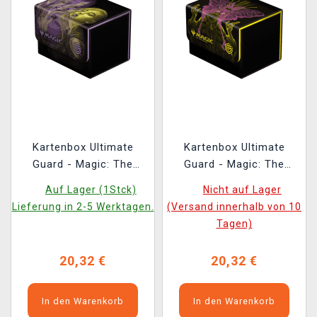
Kartenbox Ultimate
Kartenbox Ultimate
Guard - Magic: The
Guard - Magic: The
Gathering Duskmourn:
Gathering Duskmourn:
Auf Lager (1Stck)
Nicht auf Lager
House of Horror - Niko,
House of Horror -
Lieferung in 2-5 Werktagen.
(Versand innerhalb von 10
Light of Hope
Victor, Valgavoth’s
Tagen)
Sidewinder 100+
Seneschal Sidewinder
100+
20,32 €
20,32 €
In den Warenkorb
In den Warenkorb