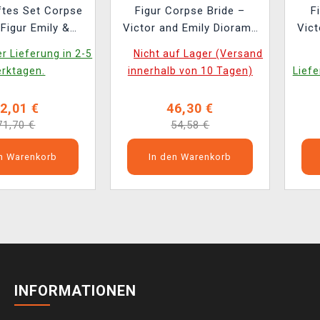
ftes Set Corpse
Figur Corpse Bride –
F
 Figur Emily &
Victor and Emily Diorama
Vict
Diorama (Super
(beschädigte Verpackung)
r Lieferung in 2-5
Nicht auf Lager (Versand
e Collection)
rktagen.
innerhalb von 10 Tagen)
Liefe
2,01 €
46,30 €
71,70 €
54,58 €
en Warenkorb
In den Warenkorb
INFORMATIONEN