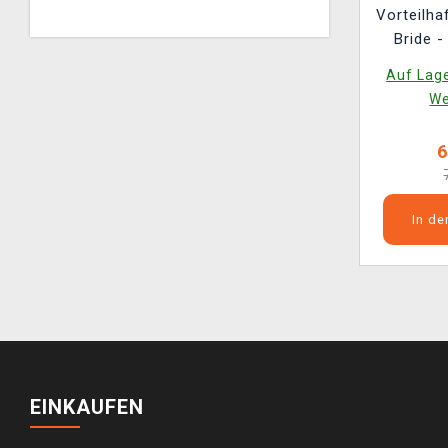
Vorteilha
Bride -
Victor 
Auf Lage
Figur
We
6
In d
EINKAUFEN