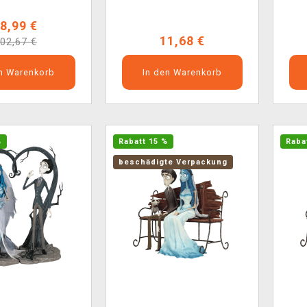
8,99 €
11,68 €
02,67 €
en Warenkorb
In den Warenkorb
%
Rabatt 15 %
Raba
beschädigte Verpackung