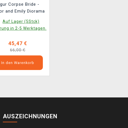
igur Corpse Bride -
or and Emily Diorama
Auf Lager (5Stck)
rung in 2-5 Werktagen.
45,47 €
66,00 €
In den Warenkorb
AUSZEICHNUNGEN