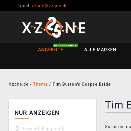
Email:
xzone@xzone.de
NEUE ANGEBOTE
ANGEBOTE
ALLE MARKEN
Xzone.de
/
Thema
/
Tim Burton's Corpse Bride
Tim B
NUR ANZEIGEN
Sortieren na
Vorbestellungen
(0)