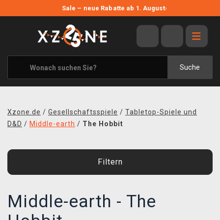
NEUE ANGEBOTE
Sale – neue Rabatte ab 1. August
›
ANGEBOTE
ALLE MARKEN
XZONE ORIGINALS
Suche
KLEIDUNG & ACCESSOIRES
MERCHANDISE
Xzone.de
/
Gesellschaftsspiele
/
Tabletop-Spiele und
BÜCHER & COMICS
D&D
/
Middle-earth
/
The Hobbit
BRETT- UND KARTENSPIELE
Filtern
BLOG
KONTAKT
Middle-earth - The
VERSAND