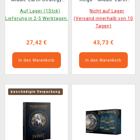
Battle Game - Bolg,
Strategy Battle Game:
Auf Lager (1Stck)
Nicht auf Lager
Spawn of Azog (2
Armies of the The
Lieferung in 2-5 Werktagen.
(Versand innerhalb von 10
Figuren)
Hobbit Rulebook ENG
Tagen)
27,42 €
43,73 €
In den Warenkorb
In den Warenkorb
beschädigte Verpackung