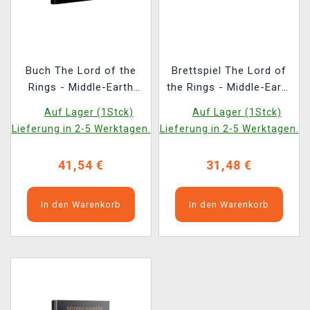
Buch The Lord of the
Brettspiel The Lord of
Rings - Middle-Earth
the Rings - Middle-Earth
Strategy Battle Game:
Strategy Battle Game -
Auf Lager (1Stck)
Auf Lager (1Stck)
Armies of the The
Warg Riders (6 Figuren)
Lieferung in 2-5 Werktagen.
Lieferung in 2-5 Werktagen.
Hobbit Rulebook ENG
(beschädigte
41,54 €
31,48 €
Verpackung)
In den Warenkorb
In den Warenkorb