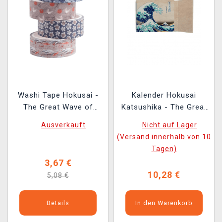
Washi Tape Hokusai -
Kalender Hokusai
The Great Wave of
Katsushika - The Great
Kanagawa (4 Stück)
Wave off Kanagawa
Ausverkauft
Nicht auf Lager
(Wochenplaner)
(Versand innerhalb von 10
Tagen)
3,67 €
10,28 €
5,08 €
Details
In den Warenkorb