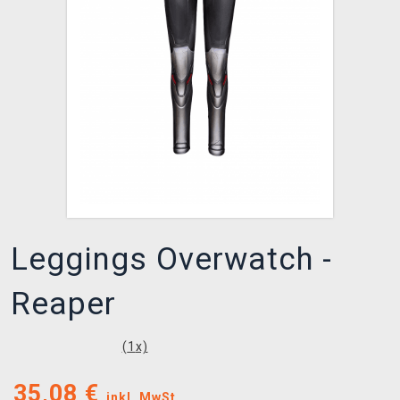
XZONE CLUB
Leggings Overwatch -
Reaper
(
1
x)
35,08
€
inkl. MwSt.