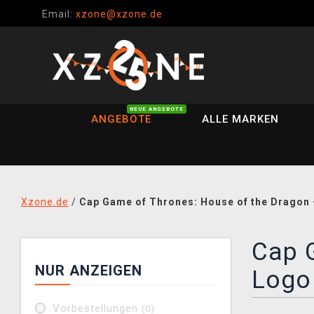
Email:
xzone@xzone.de
NEUE ANGEBOTE
ANGEBOTE
ALLE MARKEN
Xzone.de
/
Cap Game of Thrones: House of the Dragon
Cap 
NUR ANZEIGEN
Logo
Vorbestellungen
(0)