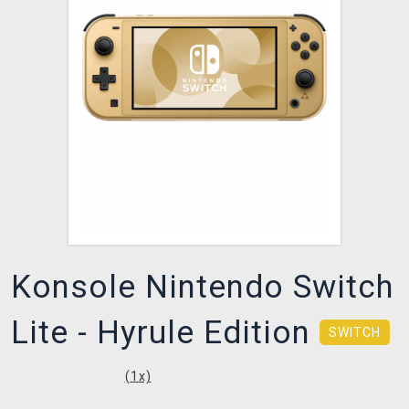
XZONE CLUB
Konsole Nintendo Switch
Lite - Hyrule Edition
SWITCH
(
1
x)