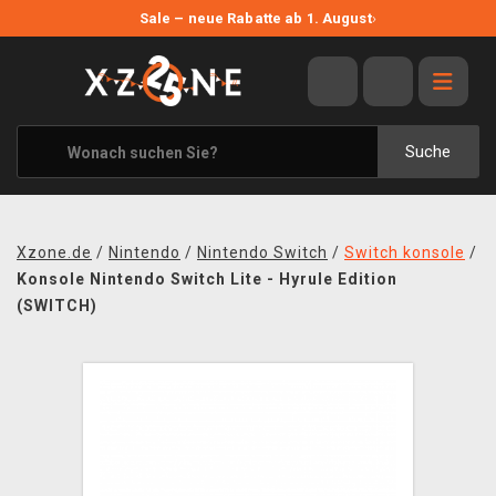
NEUE ANGEBOTE
Sale – neue Rabatte ab 1. August
›
ANGEBOTE
ALLE MARKEN
XZONE ORIGINALS
Suche
KLEIDUNG & ACCESSOIRES
MERCHANDISE
Xzone.de
/
Nintendo
/
Nintendo Switch
/
Switch konsole
/
BÜCHER & COMICS
Konsole Nintendo Switch Lite - Hyrule Edition
(SWITCH)
BRETT- UND KARTENSPIELE
BLOG
KONTAKT
VERSAND