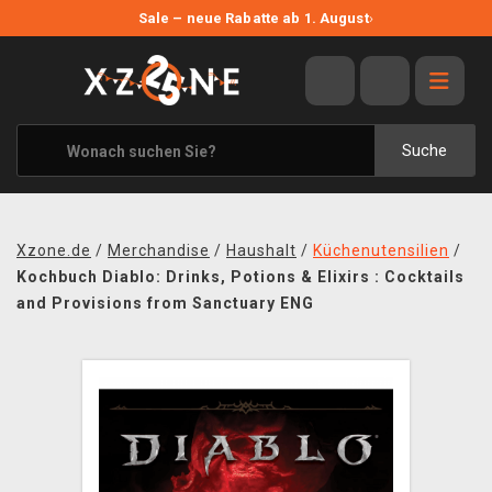
NEUE ANGEBOTE
Sale – neue Rabatte ab 1. August
›
ANGEBOTE
ALLE MARKEN
XZONE ORIGINALS
Suche
KLEIDUNG & ACCESSOIRES
MERCHANDISE
Xzone.de
/
Merchandise
/
Haushalt
/
Küchenutensilien
/
BÜCHER & COMICS
Kochbuch Diablo: Drinks, Potions & Elixirs : Cocktails
and Provisions from Sanctuary ENG
BRETT- UND KARTENSPIELE
BLOG
KONTAKT
VERSAND