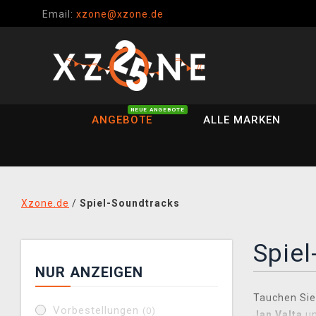
Email:
xzone@xzone.de
NEUE ANGEBOTE
ANGEBOTE
ALLE MARKEN
Xzone.de
/
Spiel-Soundtracks
Spiel
NUR ANZEIGEN
Tauchen Sie
Vorbestellungen
(0)
Jan Valta
u