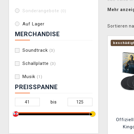
gesamten S
Mehr anzei
Sonderangebote
(0)
Auf Lager
Sortieren na
MERCHANDISE
beschädig
Soundtrack
(3)
Schallplatte
(3)
Musik
(1)
PREISSPANNE
bis
Offizie
King