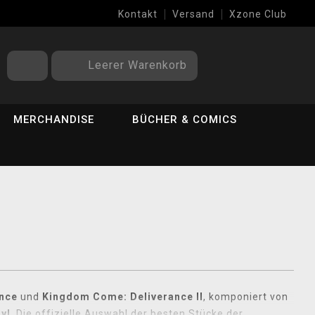
Kontakt
Versand
Xzone Club
Leerer Warenkorb
MERCHANDISE
BÜCHER & COMICS
nce
und
Kingdom Come: Deliverance II
, komponiert von
yl
. Die offizielle Auswahl der besten Stücke der