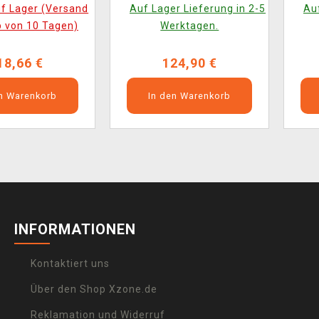
nce II auf 4x LP
Deliverance II auf 4x LP
De
uf Lager (Versand
Auf Lager Lieferung in 2-5
Auf
's Vinyl Edition)
(Collector's Vinyl Edition)
b von 10 Tagen)
Werktagen.
gte Verpackung)
18,66 €
124,90 €
en Warenkorb
In den Warenkorb
INFORMATIONEN
Kontaktiert uns
Über den Shop Xzone.de
Reklamation und Widerruf