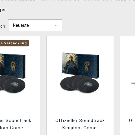
aga.
gen
ch:
te Verpackung
ller Soundtrack
Offizieller Soundtrack
Of
dom Come:
Kingdom Come: