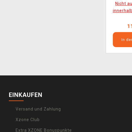
Delivera
Nicht a
(Collector
innerhal
(beschädi
1
In d
EINKAUFEN
Versand und Zahlung
Xzone Club
Extra XZONE Bonuspunkte