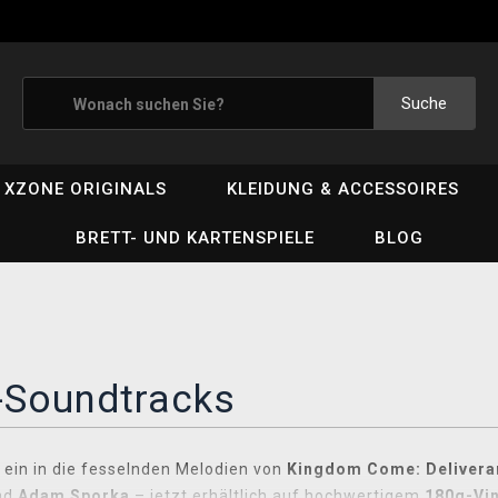
Suche
XZONE ORIGINALS
KLEIDUNG & ACCESSOIRES
BRETT- UND KARTENSPIELE
BLOG
-Soundtracks
 ein in die fesselnden Melodien von
Kingdom Come: Delivera
nd
Adam Sporka
– jetzt erhältlich auf hochwertigem
180g-Vin