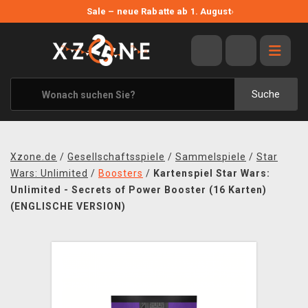
NEUE ANGEBOTE
Sale – neue Rabatte ab 1. August
›
ANGEBOTE
ALLE MARKEN
XZONE ORIGINALS
Suche
KLEIDUNG & ACCESSOIRES
MERCHANDISE
Xzone.de
/
Gesellschaftsspiele
/
Sammelspiele
/
Star
BÜCHER & COMICS
Wars: Unlimited
/
Boosters
/
Kartenspiel Star Wars:
Unlimited - Secrets of Power Booster (16 Karten)
BRETT- UND KARTENSPIELE
(ENGLISCHE VERSION)
BLOG
KONTAKT
VERSAND