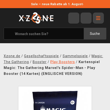
NEUE ANGEBOTE
Sale – neue Rabatte ab 1. August
›
ANGEBOTE
ALLE MARKEN
XZONE ORIGINALS
Suche
KLEIDUNG & ACCESSOIRES
MERCHANDISE
Xzone.de
/
Gesellschaftsspiele
/
Sammelspiele
/
Magic:
BÜCHER & COMICS
The Gathering
/
Booster
/
Play Boosters
/
Kartenspiel
Magic: The Gathering Marvel's Spider-Man - Play
BRETT- UND KARTENSPIELE
Booster (14 Karten) (ENGLISCHE VERSION)
BLOG
KONTAKT
VERSAND