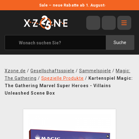
NEUE ANGEBOTE
Sale – neue Rabatte ab 1. August
›
ANGEBOTE
ALLE MARKEN
XZONE ORIGINALS
Suche
KLEIDUNG & ACCESSOIRES
MERCHANDISE
Xzone.de
/
Gesellschaftsspiele
/
Sammelspiele
/
Magic:
BÜCHER & COMICS
The Gathering
/
Spezielle Produkte
/
Kartenspiel Magic:
The Gathering Marvel Super Heroes - Villains
BRETT- UND KARTENSPIELE
Unleashed Scene Box
BLOG
KONTAKT
VERSAND