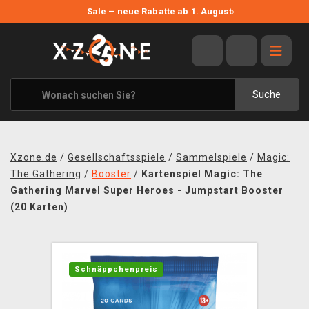
NEUE ANGEBOTE
Sale – neue Rabatte ab 1. August
›
ANGEBOTE
ALLE MARKEN
XZONE ORIGINALS
Suche
KLEIDUNG & ACCESSOIRES
MERCHANDISE
Xzone.de
/
Gesellschaftsspiele
/
Sammelspiele
/
Magic:
BÜCHER & COMICS
The Gathering
/
Booster
/
Kartenspiel Magic: The
Gathering Marvel Super Heroes - Jumpstart Booster
BRETT- UND KARTENSPIELE
(20 Karten)
BLOG
KONTAKT
Schnäppchenpreis
VERSAND