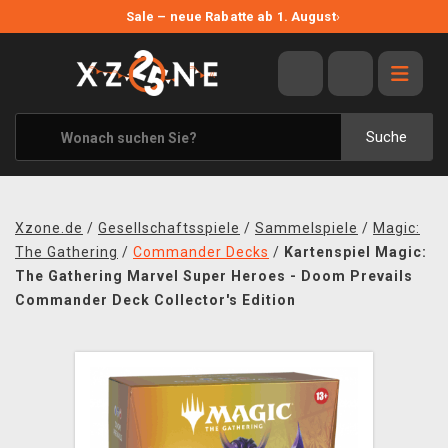
NEUE ANGEBOTE
Sale – neue Rabatte ab 1. August
›
ANGEBOTE
ALLE MARKEN
XZONE ORIGINALS
Suche
KLEIDUNG & ACCESSOIRES
MERCHANDISE
Xzone.de
/
Gesellschaftsspiele
/
Sammelspiele
/
Magic:
BÜCHER & COMICS
The Gathering
/
Commander Decks
/
Kartenspiel Magic:
The Gathering Marvel Super Heroes - Doom Prevails
BRETT- UND KARTENSPIELE
Commander Deck Collector's Edition
BLOG
KONTAKT
VERSAND