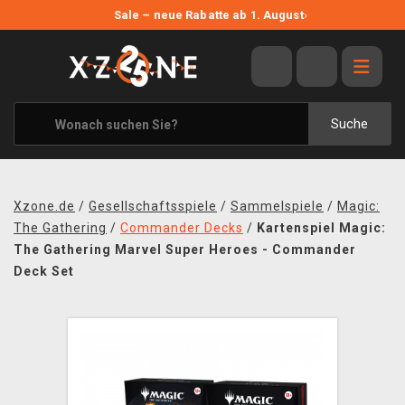
NEUE ANGEBOTE
Sale – neue Rabatte ab 1. August
›
ANGEBOTE
ALLE MARKEN
XZONE ORIGINALS
Suche
KLEIDUNG & ACCESSOIRES
MERCHANDISE
Xzone.de
/
Gesellschaftsspiele
/
Sammelspiele
/
Magic:
BÜCHER & COMICS
The Gathering
/
Commander Decks
/
Kartenspiel Magic:
The Gathering Marvel Super Heroes - Commander
BRETT- UND KARTENSPIELE
Deck Set
BLOG
KONTAKT
VERSAND