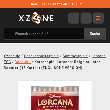
NEUE ANGEBOTE
Sale – neue Rabatte ab 1. August
›
ANGEBOTE
ALLE MARKEN
XZONE ORIGINALS
Suche
KLEIDUNG & ACCESSOIRES
MERCHANDISE
Xzone.de
/
Gesellschaftsspiele
/
Sammelspiele
/
Lorcana
BÜCHER & COMICS
TCG
/
Boosters
/
Kartenspiel Lorcana: Reign of Jafar -
Booster (12 Karten) (ENGLISCHE VERSION)
BRETT- UND KARTENSPIELE
BLOG
KONTAKT
VERSAND