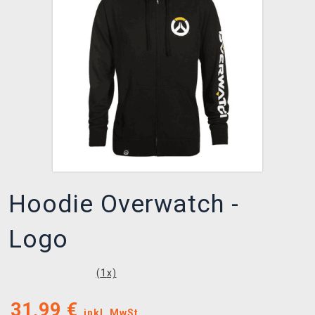
XZONE CLUB
Hoodie Overwatch -
Logo
(
1
x)
31,99
€
inkl. MwSt.