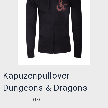
XZONE CLUB
Kapuzenpullover
Dungeons & Dragons
(
1
x)