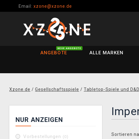
Email:
xzone@xzone.de
NEUE ANGEBOTE
ANGEBOTE
ALLE MARKEN
Xzone.de
/
Gesellschaftsspiele
/
Tabletop-Spiele und D&
Impe
NUR ANZEIGEN
Sortieren na
Vorbestellungen
(0)