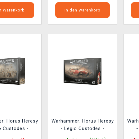
en Warenkorb
In den Warenkorb
r: Horus Heresy
Warhammer: Horus Heresy
Warh
o Custodes -
- Legio Custodes -
-
 Guard Sodality
Caladius Annihilator Grav-
Cor