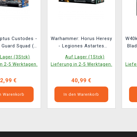
ptus Custodes -
Warhammer: Horus Heresy
W40k
 Guard Squad (5
- Legiones Astartes
Blad
figuren)
Contemptor Dreadnought
Lager (3Stck)
Auf Lager (1Stck)
(1 Figuren)
in 2-5 Werktagen.
Lieferung in 2-5 Werktagen.
Liefe
2,99 €
40,99 €
en Warenkorb
In den Warenkorb