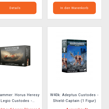
Details
In den Warenkorb
ammer: Horus Heresy
W40k: Adeptus Custodes -
 Legio Custodes -
Shield-Captain (1 Figur)
onus Grav-Carrier (1