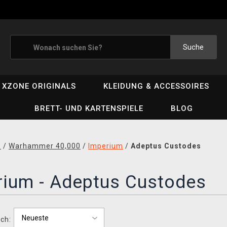
Suche
XZONE ORIGINALS
KLEIDUNG & ACCESSOIRES
BRETT- UND KARTENSPIELE
BLOG
D
/
Warhammer 40,000
/
Imperium
/
Adeptus Custodes
rium - Adeptus Custodes
ch: