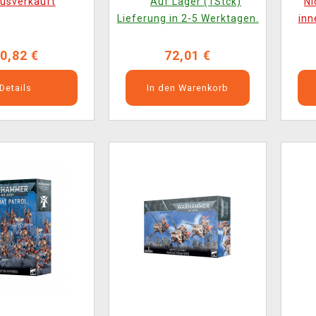
usverkauft
Auf Lager (1Stck)
Ni
 Figuren)
Tank (1 Figur)
Lieferung in 2-5 Werktagen.
inn
0,82 €
72,01 €
Details
In den Warenkorb