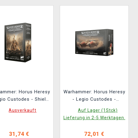
ammer: Horus Heresy
Warhammer: Horus Heresy
gio Custodes - Shield
- Legio Custodes -
Captain (1 Figur)
Caladius Grav-Tank (1
Ausverkauft
Auf Lager (1Stck)
Figur)
Lieferung in 2-5 Werktagen.
31,74 €
72,01 €