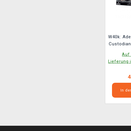
W40k: Ade
Custodian
Auf 
Lieferung 
4
In d