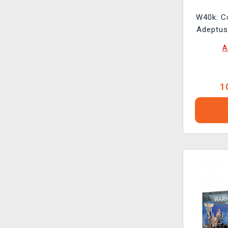
W40k: C
Adeptus
F
A
1