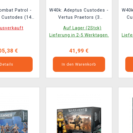
ombat Patrol -
W40k: Adeptus Custodes -
W40k
 Custodes (14
Vertus Praetors (3
Cu
iguren)
Figuren)
usverkauft
Auf Lager (2Stck)
Lieferung in 2-5 Werktagen.
Liefe
05,38 €
41,99 €
Details
In den Warenkorb