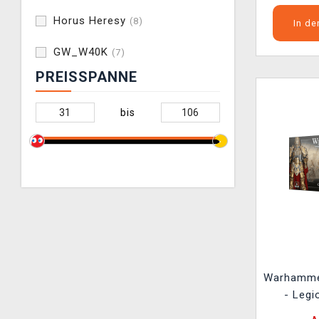
Horus Heresy
(8)
In d
GW_W40K
(7)
PREISSPANNE
bis
Warhamme
- Legi
Custodian