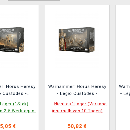
r: Horus Heresy
Warhammer: Horus Heresy
Warh
o Custodes -
- Legio Custodes -
- Le
 Dreadnought (1
Sentinel Guard Sodality (6
Lager (1Stck)
Nicht auf Lager (Versand
Figur)
Figuren)
in 2-5 Werktagen.
innerhalb von 10 Tagen)
5,05 €
50,82 €