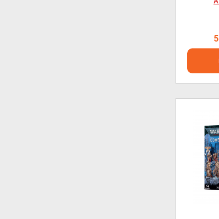
A
(6
5