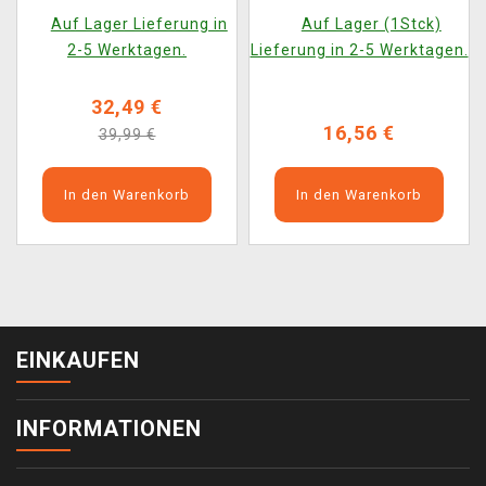
Home (Funko POP!
Harry (Funko POP!
Auf Lager Lieferung in
Auf Lager (1Stck)
Town 41)
Movies 1917)
2-5 Werktagen.
Lieferung in 2-5 Werktagen.
32,49 €
16,56 €
39,99 €
In den Warenkorb
In den Warenkorb
EINKAUFEN
INFORMATIONEN