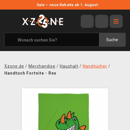
NEUE ANGEBOTE
Sale – neue Rabatte ab 1. August
›
ANGEBOTE
ALLE MARKEN
XZONE ORIGINALS
Suche
KLEIDUNG & ACCESSOIRES
MERCHANDISE
Xzone.de
/
Merchandise
/
Haushalt
/
Handtücher
/
BÜCHER & COMICS
Handtuch Fortnite - Rex
BRETT- UND KARTENSPIELE
BLOG
KONTAKT
VERSAND