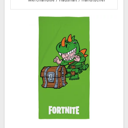
Merchandise
/
Haushalt
/
Handtücher