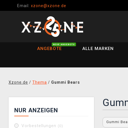
Email:
xzone@xzone.de
NEUE ANGEBOTE
ANGEBOTE
ALLE MARKEN
Xzone.de
/
Thema
/
Gummi Bears
Gumm
NUR ANZEIGEN
Gummi Bea
Vorbestellungen
(0)