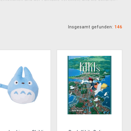
ki
steht hinter Meisterwerken wie
Mein Nachbar Totoro
Chihiros Reise ins Zauberland
(Spirited Away), die
n.
Insgesamt gefunden:
146
cht nur auf diesen Filmen basieren, sondern auch auf
ce
(Kiki’s Delivery Service) oder
Castle in the Sky
. Wir
atuetten
,
Schlüsselanhänger
,
Pins
,
Rucksäcke
,
oole
Tagebücher
,
Notizbücher
,
Sammler-Artbooks
voller
n, inspiriert von Filmszenen.
o könnt ihr die Atmosphäre der magischen Ghibli-Welten
i
oder
Sophie
aus Das wandelnde Schloss verzaubert
re Lieblingsszene – Figuren, Plüschtiere oder detailreiche