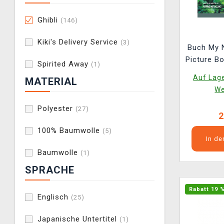
Ghibli
(146)
Kiki's Delivery Service
(3)
Buch My 
Picture Bo
Spirited Away
(1)
Auf Lage
MATERIAL
We
Polyester
(27)
2
100% Baumwolle
(5)
In d
Baumwolle
(1)
SPRACHE
Rabatt 19 
Englisch
(25)
Japanische Untertitel
(1)