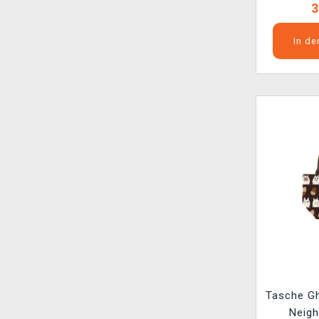
3
In d
Tasche Gh
Neigh