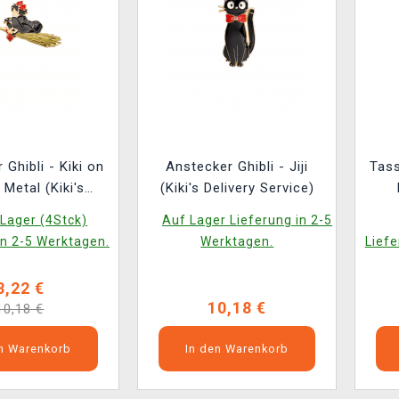
 Ghibli - Kiki on
Anstecker Ghibli - Jiji
Tass
Metal (Kiki's
(Kiki's Delivery Service)
ery Service)
Lager (4Stck)
Auf Lager Lieferung in 2-5
in 2-5 Werktagen.
Werktagen.
Liefe
8,22 €
10,18 €
10,18 €
en Warenkorb
In den Warenkorb