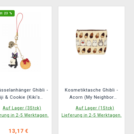
tt 23 %
üsselanhänger Ghibli -
Kosmetiktasche Ghibli -
iji & Cookie (Kiki's
Acorn (My Neighbor
Delivery Service)
Totoro)
Auf Lager (3Stck)
Auf Lager (1Stck)
rung in 2-5 Werktagen.
Lieferung in 2-5 Werktagen.
13,17 €