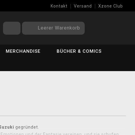
Kontakt
Versand
Xzone Club
Leerer Warenkorb
MERCHANDISE
BÜCHER & COMICS
Suzuki
gegründet.
er Emotionen und der Fantasie vereinen, und sie schufen