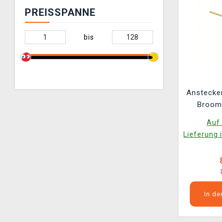
PREISSPANNE
bis
Anstecker
Broom 
Deliv
Auf 
Lieferung 
In d