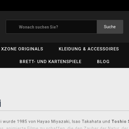
Suche
XZONE ORIGINALS
KLEIDUNG & ACCESSOIRES
BRETT- UND KARTENSPIELE
BLOG
i
li wurde 1985 von Hayao Miyazaki, Isao Takahata und
Toshio 
 es, animierte Filme zu schaffen, die den Zauber der Natur, d