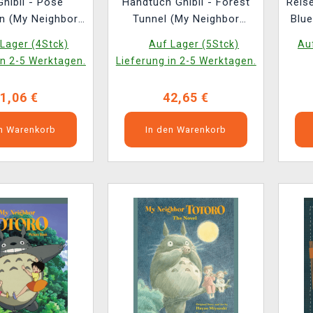
Ghibli - Pose
Handtuch Ghibli - Forest
Reis
on (My Neighbor
Tunnel (My Neighbor
Blue
o) (zufällige
Totoro)
Lager (4Stck)
Auf Lager (5Stck)
Auf
uswahl)
in 2-5 Werktagen.
Lieferung in 2-5 Werktagen.
1,06 €
42,65 €
en Warenkorb
In den Warenkorb