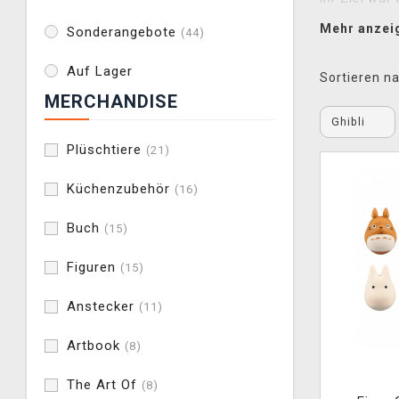
einige der 
Mehr anzei
Sonderangebote
(44)
(My Neighbo
Generatione
Auf Lager
Sortieren na
MERCHANDISE
In unserem S
Ghibli
weiteren Kl
bieten
Plüs
Plüschtiere
(21)
Taschen
,
D
Küchenzubehör
(16)
atemberaube
Buch
(15)
Alle Produk
direkt zu eu
Figuren
(15)
seid. Ob als
Tassen brin
Anstecker
(11)
Artbook
(8)
The Art Of
(8)