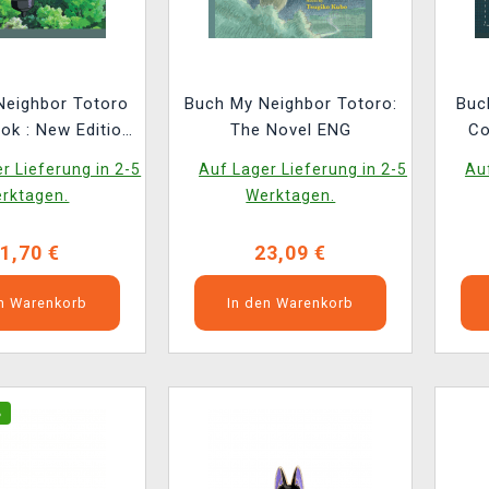
Neighbor Totoro
Buch My Neighbor Totoro:
Buc
ok : New Edition
The Novel ENG
Co
ENG
R
r Lieferung in 2-5
Auf Lager Lieferung in 2-5
Auf
Spir
rktagen.
Werktagen.
1,70 €
23,09 €
en Warenkorb
In den Warenkorb
%