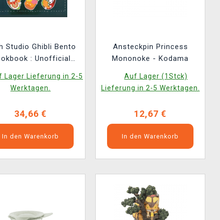
h Studio Ghibli Bento
Ansteckpin Princess
okbook : Unofficial
Mononoke - Kodama
ecipes Inspired by
 Lager Lieferung in 2-5
Auf Lager (1Stck)
ited Away, Ponyo, and
Werktagen.
Lieferung in 2-5 Werktagen.
More! ENG
34,66 €
12,67 €
In den Warenkorb
In den Warenkorb