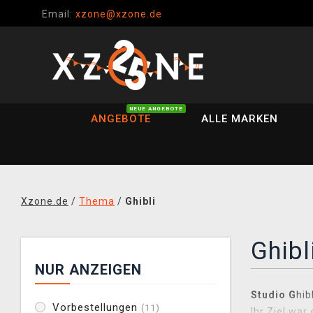
Email:
xzone@xzone.de
NEUE ANGEBOTE
ANGEBOTE
ALLE MARKEN
Xzone.de
/
Thema
/
Ghibli
Ghibl
NUR ANZEIGEN
Studio G
hib
Vorbestellungen
(11)
Ihr Ziel war