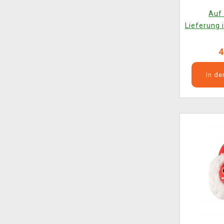
Auf 
Lieferung 
4
In d