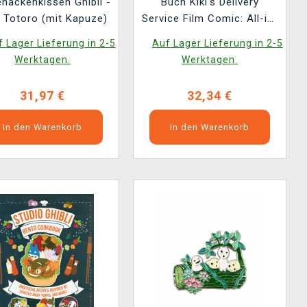
enackenkissen Ghibli -
Buch Kiki's Delivery
 Totoro (mit Kapuze)
Service Film Comic: All-in-
One Edition ENG
 Lager Lieferung in 2-5
Auf Lager Lieferung in 2-5
Werktagen.
Werktagen.
31,97 €
32,34 €
In den Warenkorb
In den Warenkorb