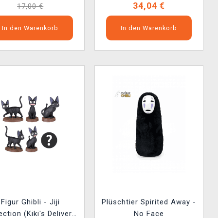
34,04 €
17,00 €
In den Warenkorb
In den Warenkorb
Figur Ghibli - Jiji
Plüschtier Spirited Away -
ection (Kiki's Delivery
No Face