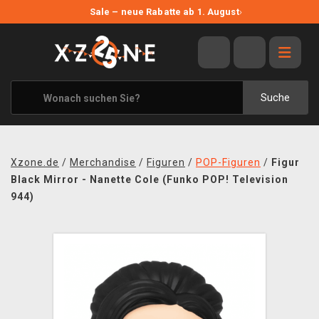
NEUE ANGEBOTE
Sale – neue Rabatte ab 1. August
›
ANGEBOTE
ALLE MARKEN
XZONE ORIGINALS
Suche
KLEIDUNG & ACCESSOIRES
MERCHANDISE
Xzone.de
/
Merchandise
/
Figuren
/
POP-Figuren
/
Figur
BÜCHER & COMICS
Black Mirror - Nanette Cole (Funko POP! Television
944)
BRETT- UND KARTENSPIELE
BLOG
KONTAKT
VERSAND