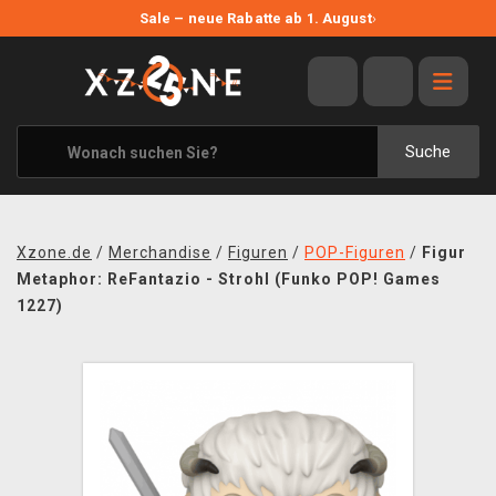
NEUE ANGEBOTE
Sale – neue Rabatte ab 1. August
›
ANGEBOTE
ALLE MARKEN
XZONE ORIGINALS
Suche
KLEIDUNG & ACCESSOIRES
MERCHANDISE
Xzone.de
/
Merchandise
/
Figuren
/
POP-Figuren
/
Figur
BÜCHER & COMICS
Metaphor: ReFantazio - Strohl (Funko POP! Games
1227)
BRETT- UND KARTENSPIELE
BLOG
KONTAKT
VERSAND