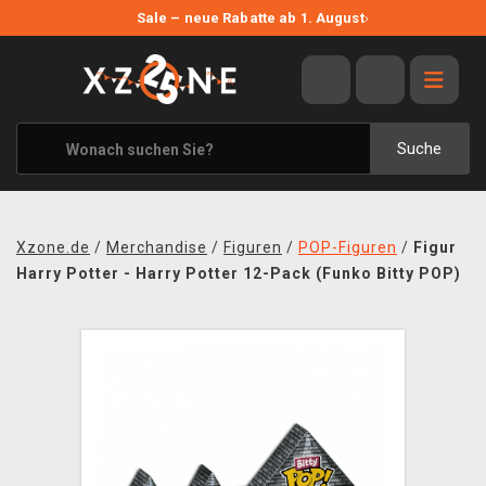
NEUE ANGEBOTE
Sale – neue Rabatte ab 1. August
›
ANGEBOTE
ALLE MARKEN
XZONE ORIGINALS
Suche
KLEIDUNG & ACCESSOIRES
MERCHANDISE
Xzone.de
/
Merchandise
/
Figuren
/
POP-Figuren
/
Figur
BÜCHER & COMICS
Harry Potter - Harry Potter 12-Pack (Funko Bitty POP)
BRETT- UND KARTENSPIELE
BLOG
KONTAKT
VERSAND