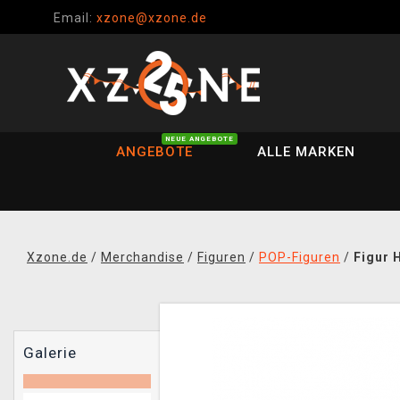
Email:
xzone@xzone.de
NEUE ANGEBOTE
ANGEBOTE
ALLE MARKEN
Xzone.de
/
Merchandise
/
Figuren
/
POP-Figuren
/
Figur 
Galerie