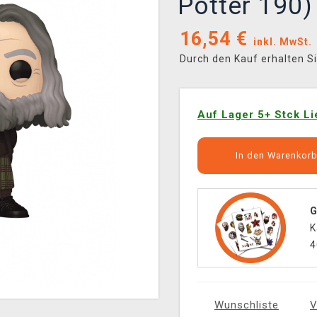
Potter 190)
16,54
€
inkl. MwSt.
Durch den Kauf erhalten S
Auf Lager 5+ Stck Li
In den Warenkor
G
K
4
Wunschliste
V