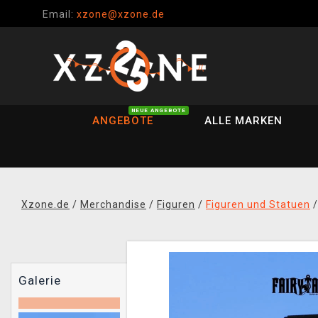
Email:
xzone@xzone.de
NEUE ANGEBOTE
ANGEBOTE
ALLE MARKEN
Xzone.de
/
Merchandise
/
Figuren
/
Figuren und Statuen
Galerie