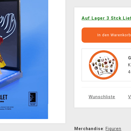
Auf Lager 3 Stck Lie
In den Warenkor
G
K
4
Wunschliste
V
Merchandise
:
Figuren