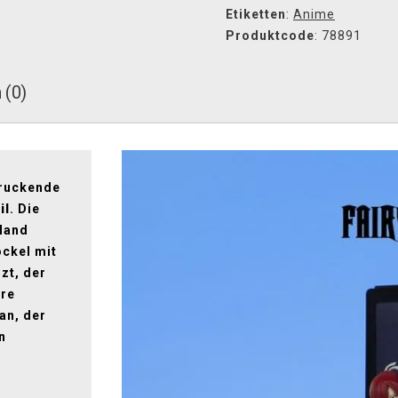
Etiketten
:
Anime
Produktcode
: 78891
 (0)
druckende
il
. Die
 Hand
ockel mit
zt, der
äre
an, der
n