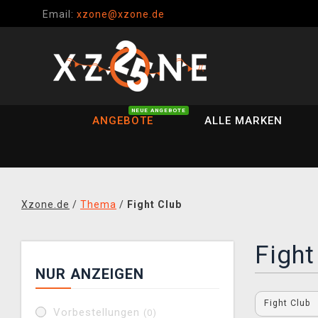
Email:
xzone@xzone.de
NEUE ANGEBOTE
ANGEBOTE
ALLE MARKEN
Xzone.de
/
Thema
/
Fight Club
Fight
NUR ANZEIGEN
Fight Club
Vorbestellungen
(0)