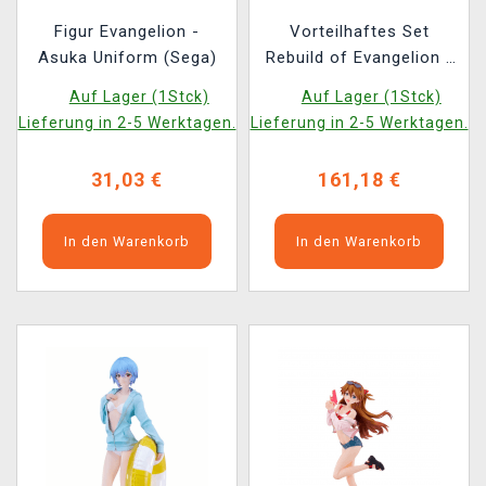
Figur Evangelion -
Vorteilhaftes Set
Asuka Uniform (Sega)
Rebuild of Evangelion -
Rei Ayanami + Asuka
Auf Lager (1Stck)
Auf Lager (1Stck)
Shikinami Langley (Pop
Lieferung in 2-5 Werktagen.
Lieferung in 2-5 Werktagen.
Up Parade)
31,03 €
161,18 €
In den Warenkorb
In den Warenkorb