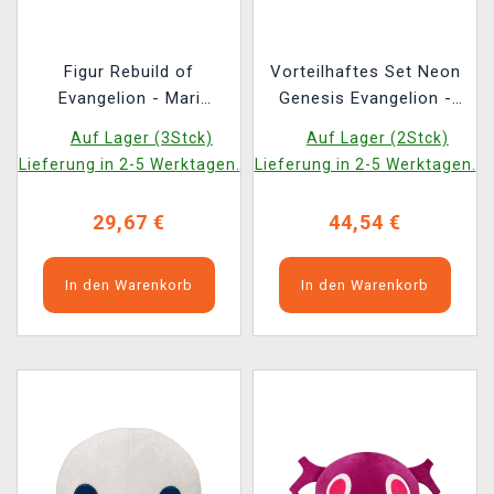
Figur Rebuild of
Vorteilhaftes Set Neon
Evangelion - Mari
Genesis Evangelion -
Makinami Illustrious:
4th Angel + 5th Angel +
Auf Lager (3Stck)
Auf Lager (2Stck)
New Theatrical Edition
6th Angel (FuRyu)
Lieferung in 2-5 Werktagen.
Lieferung in 2-5 Werktagen.
(Sega)
29,67 €
44,54 €
In den Warenkorb
In den Warenkorb