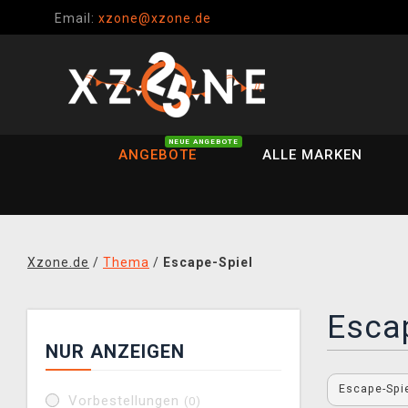
Email:
xzone@xzone.de
NEUE ANGEBOTE
ANGEBOTE
ALLE MARKEN
Xzone.de
/
Thema
/
Escape-Spiel
Esca
NUR ANZEIGEN
Escape-Spi
Vorbestellungen
(0)